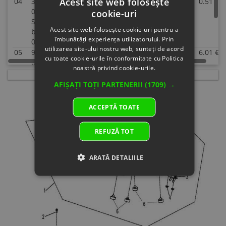
Acest site web folosește
04
30202-
NUT M6
In
0.51 €
0.51 €
060140
Specification:
supplier's
cookie-uri
Superseded
M6
stock
Acest site web folosește cookie-uri pentru a
by: 30202-
îmbunătăți experiența utilizatorului. Prin
060110
utilizarea site-ului nostru web, sunteți de acord
05
901A-
TOP HOLDER
In stock
6.01 €
6.01 €
cu toate cookie-urile în conformitate cu Politica
030007
ASSY, SEAT
noastră privind cookie-urile.
Specification:
06
9030-
RUBBER
In
0.51 €
0.51 €
AFIȘAȚI TOȚI PARTENERII
(1709) →
131001
WASHER
supplier's
Specification:
stock
ACCEPTĂ TOATE
REFUZĂ TOT
ARATĂ DETALIILE