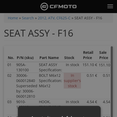
Skip
Tog
to
nav
main
You
Home
»
Search
»
2012, ATV, CF625-C
»
SEAT ASSY - F16
content
are
SEAT ASSY - F16
here
Retail
Sale
No.
P/N (sku)
Part Name
Stock
Price
Price
01
905A-
SEAT ASSY
In stock
151.10 €
151.10 €
130100
Specification:
02
30006-
BOLT M6x12
In
0.51 €
0.51 €
060012840
Specification:
supplier's
Superseded
M6x12
stock
by: 30006-
060012810
03
9010-
HOOK,
In stock
4.54 €
4.54 €
130110
FRONT SEAT
Specification: