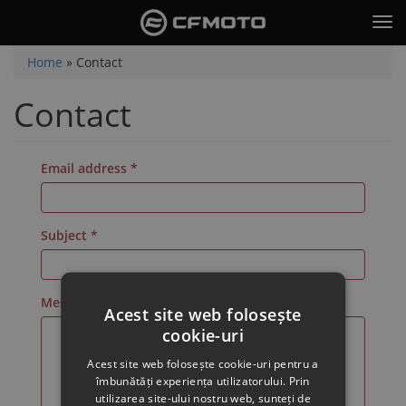
Skip
Tog
to
nav
main
You
Home
»
Contact
content
are
Contact
here
Email address
*
Subject
*
Message
*
Acest site web folosește
cookie-uri
Acest site web folosește cookie-uri pentru a
îmbunătăți experiența utilizatorului. Prin
utilizarea site-ului nostru web, sunteți de