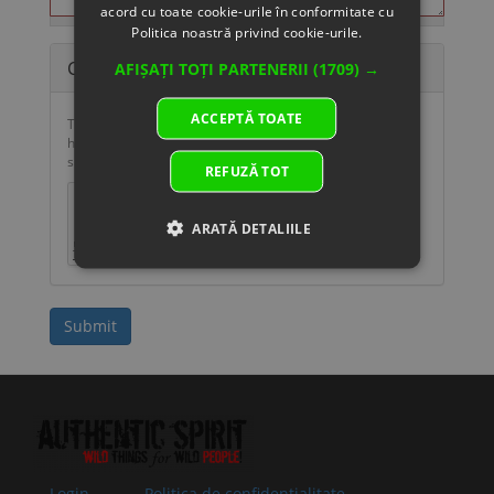
acord cu toate cookie-urile în conformitate cu
Politica noastră privind cookie-urile.
CAPTCHA
AFIȘAȚI TOȚI PARTENERII
(1709) →
ACCEPTĂ TOATE
This question is for testing whether or not you are a
human visitor and to prevent automated spam
submissions.
REFUZĂ TOT
ARATĂ DETALIILE
Submit
Login
Politica de confidentialitate