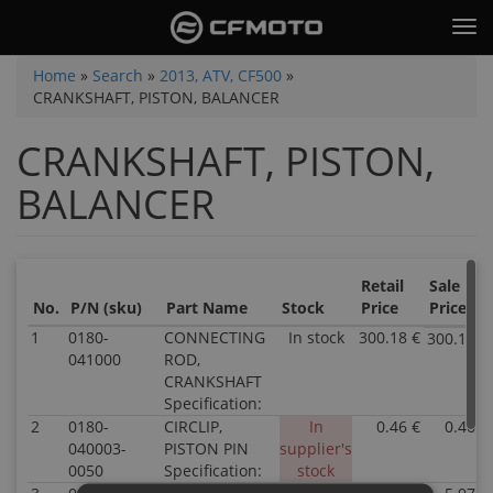
Skip
Tog
to
nav
main
You
Home
»
Search
»
2013, ATV, CF500
»
content
CRANKSHAFT, PISTON, BALANCER
are
here
CRANKSHAFT, PISTON,
BALANCER
Retail
Sale
No.
P/N (sku)
Part Name
Stock
Price
Price
1
0180-
CONNECTING
In stock
300.18 €
300.18 €
041000
ROD,
CRANKSHAFT
Specification:
2
0180-
CIRCLIP,
In
0.46 €
0.46 €
040003-
PISTON PIN
supplier's
0050
Specification:
stock