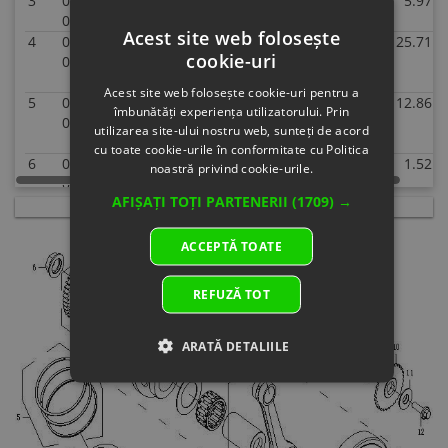
3
0180-
PISTON PIN
In stock
5.97 €
5.97 €
040002
Specification:
Acest site web folosește
4
0180-
PISTON
In
25.71 €
25.71 €
cookie-uri
040004
Specification:
supplier's
stock
Acest site web folosește cookie-uri pentru a
5
0180-
PISTON RING
In
12.86 €
12.86 €
îmbunătăți experiența utilizatorului. Prin
0400A0
COMP.
supplier's
utilizarea site-ului nostru web, sunteți de acord
Specification:
stock
cu toate cookie-urile în conformitate cu Politica
6
0180-
NUT M18×1.5
In
1.52 €
1.52 €
noastră privind cookie-urile.
040001-
Specification:
supplier's
AFIȘAȚI TOȚI PARTENERII
(1709) →
0010
M18×1.5（左）
stock
Superseded
by: 0180-
ACCEPTĂ TOATE
040001-
00001
REFUZĂ TOT
7
0180-
GEAR,
In stock
40.87 €
40.87 €
160002
BALANCE
SHAFT
ARATĂ DETALIILE
Specification:
8
0180-
WOODRUFF
In stock
0.46 €
0.46 €
160003
KEY
Specification:
9
0180-
BALANCE
In stock
63.83 €
63.83 €