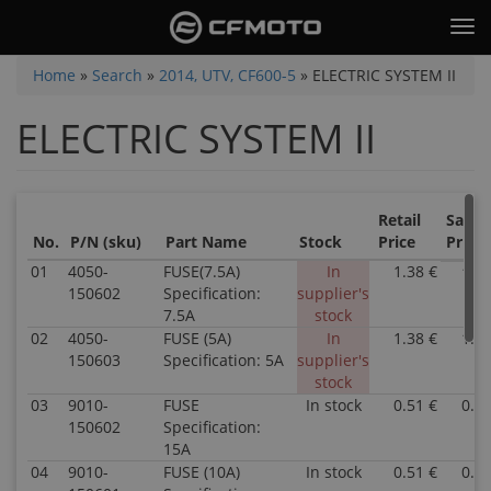
Skip
Tog
to
nav
main
You
Home
»
Search
»
2014, UTV, CF600-5
»
ELECTRIC SYSTEM II
content
are
ELECTRIC SYSTEM II
here
Retail
Sale
No.
P/N (sku)
Part Name
Stock
Price
Price
01
4050-
FUSE(7.5A)
In
1.38 €
1.38
150602
Specification:
supplier's
7.5A
stock
02
4050-
FUSE (5A)
In
1.38 €
1.38
150603
Specification: 5A
supplier's
stock
03
9010-
FUSE
In stock
0.51 €
0.51
150602
Specification:
15A
04
9010-
FUSE (10A)
In stock
0.51 €
0.51