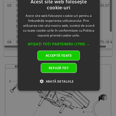
Acest site web folosește
03
9DQV-
ALARM
In stock
35.57 €
35.57 €
cookie-uri
150300-
Specification:
3000
Acest site web folosește cookie-uri pentru a
îmbunătăți experiența utilizatorului. Prin
Superseded
utilizarea site-ului nostru web, sunteți de acord
by: 9DQV-
cu toate cookie-urile în conformitate cu Politica
150300-
noastră privind cookie-urile.
3000-10
04
9DRV-
ADAPTOR
In stock
75.18 €
75.18 €
AFIȘAȚI TOȚI PARTENERII
(1709) →
150190-
CABLE,
B000
DASHBOARD
ACCEPTĂ TOATE
Specification:
REFUZĂ TOT
ARATĂ DETALIILE