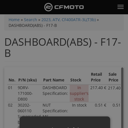
Skip
Tog
to
nav
main
You
Home
»
Search
»
2023, ATV, CF400ATR-3L(T3b)
»
content
DASHBOARD(ABS) - F17-B
are
here
DASHBOARD(ABS) - F17-
B
Retail
Sale
No.
P/N (sku)
Part Name
Stock
Price
Price
01
9DRV-
DASHBOARD
In
217.40 €
217.40 €
171000-
Specification:
supplier's
D800
stock
02
30202-
NUT
In stock
0.51 €
0.51 €
060110
Specification:
Superseded
M6
by: 30204-
060810