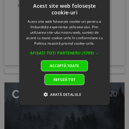
Acest site web folosește
8600-15
Specification:
stock
0.00
3801
GERMAN
Parts
8600-
cookie-uri
Nam
15
Acest site web folosește cookie-uri pentru a
GER
Inven
îmbunătăți experiența utilizatorului. Prin
OWN
0.00
utilizarea site-ului nostru web, sunteți de
MAN
Parts
acord cu toate cookie-urile în conformitate cu
Speci
Nam
Politica noastră privind cookie-urile.
Spece
OWN
Speci
MAN
AFIȘAȚI TOȚI PARTENERII
(1709) →
Retai
Speci
Price
GER
ACCEPTĂ TOATE
7.03 
Spece
Price
Speci
REFUZĂ TOT
7.03 
GER
Qty
Retai
1
Price
ARATĂ DETALIILE
Block
5.51 
NR
Price
01
5.51 
Supp
Qty
by:
1
Block
Log