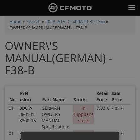
Skip
Tog
to
nav
main
You
Home
»
Search
»
2023, ATV, CF400ATR-3L(T3b)
»
content
OWNER\'S MANUAL(GERMAN) - F38-B
are
here
OWNER\'S
MANUAL(GERMAN) -
F38-B
P/N
Retail
Sale
No.
(sku)
Part Name
Stock
Price
Price
01
9DQV-
GERMAN
In
7.03 €
7.03 €
P/N
380101-
OWNERS
supplier's
9DQV
8300-15
MANUAL
stock
3801
Specification:
8300-
01
9CQV-
OWNERS
In
5.51 €
5.51 €
15
P/N
380101-
MANUAL
supplier's
Inven
9CQV