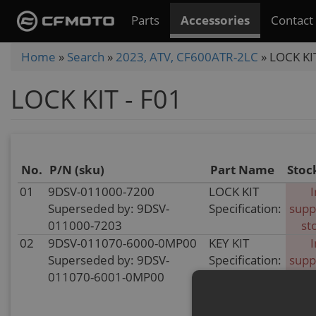
Skip
Parts
Accessories
Contact
to
main
You
Home
»
Search
»
2023, ATV, CF600ATR-2LC
»
LOCK KIT
content
are
LOCK KIT - F01
here
No.
P/N (sku)
Part Name
Stoc
01
9DSV-011000-7200
LOCK KIT
I
Superseded by: 9DSV-
Specification:
suppl
011000-7203
st
02
9DSV-011070-6000-0MP00
KEY KIT
I
Superseded by: 9DSV-
Specification:
suppl
011070-6001-0MP00
st