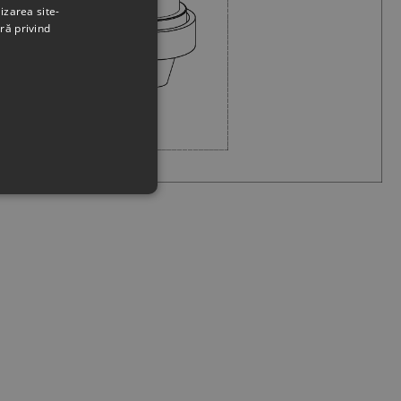
izarea site-
ră privind