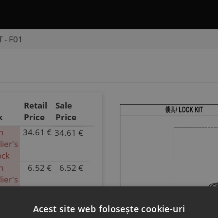
 - F01
Retail
Sale
k
Price
Price
n
34.61 €
34.61 €
P/N
ier's
9DSV-
ock
011000-
n
6.52 €
6.52 €
7200
P/N
ier's
Superseded
9DSV-
ock
by:
011070-
9DSV-
6000-
Acest site web folosește cookie-uri
011000-
0MP00