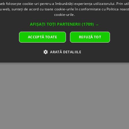
web folosește cookie-uri pentru a îmbunătăți experiența utilizatorului. Prin util
7203
Superseded
ru web, sunteți de acord cu toate cookie-urile în conformitate cu Politica noast
Inventory
by:
cookie-urile.
0.00
9DSV-
AFIȘAȚI TOȚI PARTENERII
(1709) →
Parts
011070-
Name
6001-
ACCEPTĂ TOATE
REFUZĂ TOT
LOCK
0MP00
KIT
Inventory
ARATĂ DETALIILE
Specification:
0.00
Specefication
Parts
Specification:
Name
Retail
KEY
Price
KIT
34.61 €
Specification:
Price
Specefication
34.61 €
Specification:
Qty
Retail
1
Price
Blockpart
6.52 €