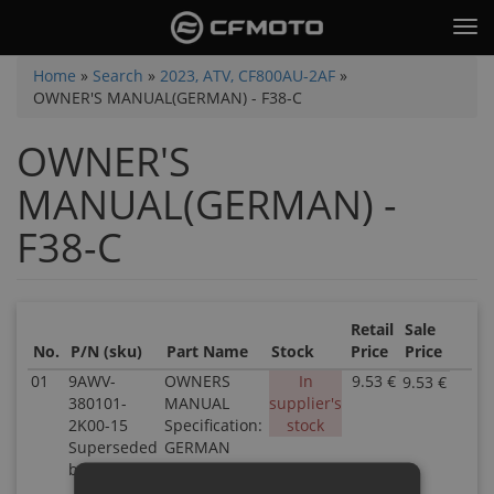
Skip
Tog
to
nav
main
You
Home
»
Search
»
2023, ATV, CF800AU-2AF
»
content
OWNER'S MANUAL(GERMAN) - F38-C
are
here
OWNER'S
MANUAL(GERMAN) -
F38-C
Retail
Sale
No.
P/N (sku)
Part Name
Stock
Price
Price
01
9AWV-
OWNERS
In
9.53 €
9.53 €
P/N
380101-
MANUAL
supplier's
9AW
2K00-15
Specification:
stock
380
Superseded
GERMAN
2K0
by: null
15
Sup