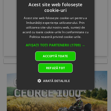
Acest site web folosește
by:
cookie-uri
null
Inv
Acest site web folosește cookie-uri pentru a
0.0
îmbunătăți experiența utilizatorului. Prin
Par
utilizarea site-ului nostru web, sunteți de
Na
acord cu toate cookie-urile în conformitate cu
OW
Politica noastră privind cookie-urile.
MA
Spec
AFIȘAȚI TOȚI PARTENERII
(1709) →
GE
Spe
ACCEPTĂ TOATE
Spec
GE
REFUZĂ TOT
Reta
Pric
9.53
ARATĂ DETALIILE
Pric
9.53
Qty
1
Blo
NR