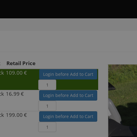
k
Retail Price
ck
109.00 €
Login before Add to Cart
ck
16.99 €
Login before Add to Cart
ck
199.00 €
Login before Add to Cart