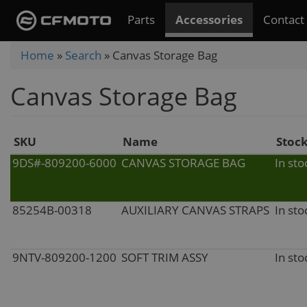
Skip
Parts
Accessories
Contact
to
main
You
Home
»
Search
»
Canvas Storage Bag
content
are
Canvas Storage Bag
here
SKU
Name
Stoc
9DS#-809200-6000
CANVAS STORAGE BAG
In sto
85254B-00318
AUXILIARY CANVAS STRAPS
In sto
9NTV-809200-1200
SOFT TRIM ASSY
In sto