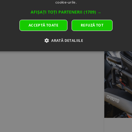
cookie-urile.
AFIȘAȚI TOȚI PARTENERII
(1709) →
ACCEPTĂ TOATE
REFUZĂ TOT
ARATĂ DETALIILE