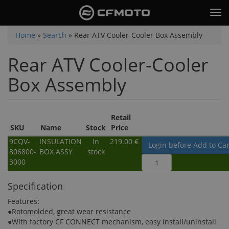
Skip
Tog
to
nav
main
You
Home
»
Search
»
Rear ATV Cooler-Cooler Box Assembly
content
are
Rear ATV Cooler-Cooler
here
Box Assembly
Retail
SKU
Name
Stock
Price
9CQV-
INSULATION
In
219.00 €
Login before Add to Car
806800-
BOX ASSY
stock
3000
Specification
Features:
●Rotomolded, great wear resistance
●With factory CF CONNECT mechanism, easy install/uninstall