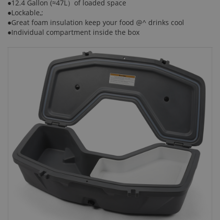
●12.4 Gallon (≈47L）of loaded space
●Lockable,;
●Great foam insulation keep your food @^ drinks cool
●Individual compartment inside the box