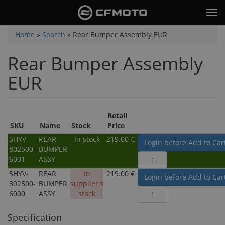
Skip
Tog
to
nav
main
You
Home
»
Search
»
Rear Bumper Assembly EUR
content
are
Rear Bumper Assembly
here
EUR
Retail
SKU
Name
Stock
Price
5HYV-
REAR
In stock
219.00 €
Login before Add to Car
802500-
BUMPER
6001
ASSY
5HYV-
REAR
In
219.00 €
Login before Add to Car
802500-
BUMPER
supplier's
6000
ASSY
stock
Specification