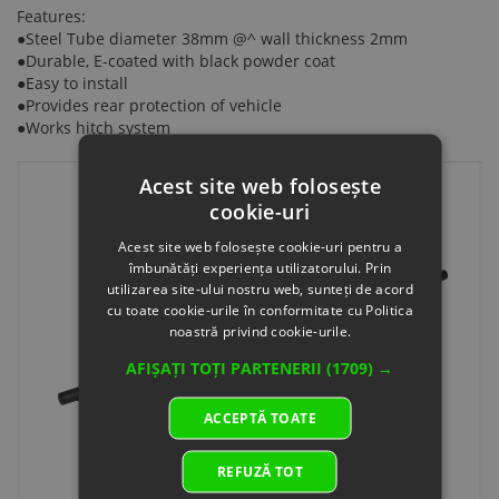
Features:
●Steel Tube diameter 38mm @^ wall thickness 2mm
●Durable, E-coated with black powder coat
●Easy to install
●Provides rear protection of vehicle
●Works hitch system
Acest site web folosește
cookie-uri
Acest site web folosește cookie-uri pentru a
îmbunătăți experiența utilizatorului. Prin
utilizarea site-ului nostru web, sunteți de acord
cu toate cookie-urile în conformitate cu Politica
noastră privind cookie-urile.
AFIȘAȚI TOȚI PARTENERII
(1709) →
ACCEPTĂ TOATE
REFUZĂ TOT