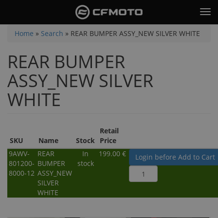
Skip
Tog
to
nav
main
You
Home
»
Search
»
REAR BUMPER ASSY_NEW SILVER WHITE
content
are
REAR BUMPER
here
ASSY_NEW SILVER
WHITE
Retail
SKU
Name
Stock
Price
9AWV-
REAR
In
199.00 €
Login before Add to Cart
801200-
BUMPER
stock
8000-12
ASSY_NEW
SILVER
WHITE